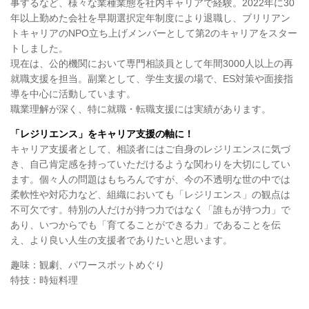
事するなど、様々な業種業態を社内キャリアで経験。
2022年に30
年以上勤めた会社を早期選択定年制度により退職し、ブリリアン
トキャリアのNPO立ち上げメンバーとして第2のキャリアをスター
トしました。
現在は、公的機関において専門相談員として年間3000人以上の再
就職支援を担当。副業として、学生支援の場で、ES対策や面接指
導を中心に活動しています。
職業理解が深く、特に就職・転職支援には実績があります。
「レジリエンス」をキャリア支援の軸に！
キャリア支援者として、相談者にはご自身のレジリエンスに気づ
き、自己肯定感を持っていただけるような関わりを大切にしてい
ます。個々人の問題はもちろんですが、今の不透明な世の中では
柔軟性や対応力など、組織においても「レジリエンス」の観点は
不可欠です。特別の人だけが持つ力ではなく「誰もが持つ力」で
あり、いつからでも「育てることができる力」であることを伝
え、より良い人生の支援者でありたいと思います。
趣味：観劇、パワースポットめぐり
特技：時短料理