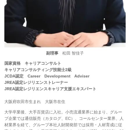
副理事
松田 智佳子
国家資格 キャリアコンサルト
キャリアコンサルティング技能士2級
JCDA認定 Career Development Adviser
JREA認定レジリエンストレーナー
JREA認定レジリエンスキャリア支援エキスパート
大阪府吹田市生まれ 大阪市在住
大学卒業後、大手百貨店に入社。小売流通業界に始まり、グルー
プ企業では通信販売（カタログ、EC）、コールセンター業界、人
材業界を経て、グループ本社人財開発部では採用・人材育成に従