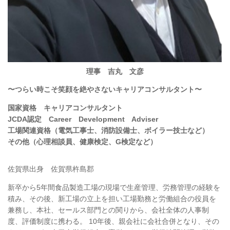
理事 吉丸 文彦
〜つらい時こそ笑顔を絶やさないキャリアコンサルタント〜
国家資格 キャリアコンサルタント
JCDA認定 Career Development Adviser
工場関連資格（電気工事士、消防設備士、ボイラー技士など）
その他（心理相談員、健康検定、G検定など）
佐賀県出身 佐賀県杵島郡
新卒から5年間食品製造工場の現場で生産管理、労務管理の経験を
積み、その後、新工場の立上を担い工場勤務と労働組合の役員を
兼務し、本社、セールス部門との関りから、会社全体の人事制
度、評価制度に携わる。 10年後、親会社に会社合併となり、その